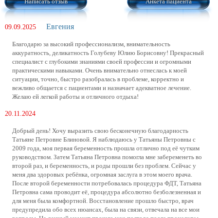
Написать отзыв
Анкета пациента
Евгения
09.09.2025
Благодарю за высокий профессионализм, внимательность
аккуратность, деликатность Голубеву Юлию Борисовну! Прекрасный
специалист с глубокими знаниями своей профессии и огромными
практическими навыками. Очень внимательно отнеслась к моей
ситуации, точно, быстро разобралась в проблеме, корректно и
вежливо общается с пациентами и назначает адекватное лечение.
Желаю ей легкой работы и отличного отдыха!
20.11.2024
Добрый день! Хочу выразить свою бесконечную благодарность
Татьяне Петровне Блиновой. Я наблюдаюсь у Татьяны Петровны с
2009 года, моя первая беременность прошла отлично под её чутким
руководством. Затем Татьяна Петровна помогла мне забеременеть во
второй раз, и беременность, и роды прошли без проблем. Сейчас у
меня два здоровых ребёнка, огромная заслуга в этом моего врача.
После второй беременности потребовалась процедура ФДТ, Татьяна
Петровна сама проводит её, процедура абсолютно безболезненная и
для меня была комфортной. Восстановление прошло быстро, врач
предупредила обо всех нюансах, была на связи, отвечала на все мои