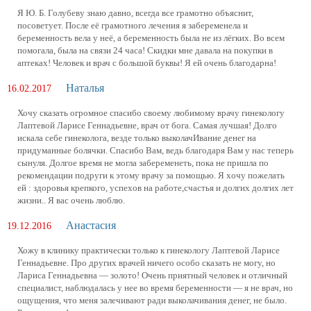
Я Ю. Б. Голубеву знаю давно, всегда все грамотно объяснит,
посоветует. После её грамотного лечения я забеременела и
беременность вела у неё, а беременность была не из лёгких. Во всем
помогала, была на связи 24 часа! Скидки мне давала на покупки в
аптеках! Человек и врач с большой буквы! Я ей очень благодарна!
Наталья
16.02.2017
Хочу сказать огромное спасибо своему любимому врачу гинекологу
Лаптевой Ларисе Геннадьевне, врач от бога. Самая лучшая! Долго
искала себе гинеколога, везде только выколачИвание денег на
придуманные болячки. Спасибо Вам, ведь благодаря Вам у нас теперь
сынуля. Долгое время не могла забеременеть, пока не пришла по
рекомендации подруги к этому врачу за помощью. Я хочу пожелать
ей : здоровья крепкого, успехов на работе,счастья и долгих долгих лет
жизни.. Я вас очень люблю.
Анастасия
19.12.2016
Хожу в клинику практически только к гинекологу Лаптевой Ларисе
Геннадьевне. Про других врачей ничего особо сказать не могу, но
Лариса Геннадьевна — золото! Очень приятный человек и отличный
специалист, наблюдалась у нее во время беременности — я не врач, но
ощущения, что меня залечивают ради выколачивания денег, не было.