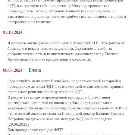
вопросы. На данный момент прошло уже полгода после процедуры
ФДТ, и я чувствую себя прекрасно. :) Могу с уверенностью
рекомендовать Татьяну Петровну Блинову как очень чуткого и
тактичного специалиста, после ее приёмов всегда остаюсь в хорошем
настроении и на позитиве.
01.10.2024
Я осталась очень довольна приемом у Можаевой И.В. Это доктор от
бога. Долго искала такого специалиста. Отдельное спасибо за
доброжелательность и компитентность администратору Евгении.
Желаю вашей клинике процветания и долголетия.
Елена
09.07.2024
Здравствуйте,меня зовут Елена.Хочу поделиться своей историей о
проведенном лечении ФДТ и возможно мой отзыв поможет принять
правильное решение в пользу лечению ФДТ.
В результате когда-то проведенной процедуры (прижигания
эрозии),выяснилось,что появились рубцы и идет разрастание
коллоидной ткани на шейке матки,также был высокий уровень ВПЧи в
итоге плохой анализ цитологии.И тогда мой доктор Блинова Татьяна
Петровна предложила лечение методом ФДТ,было проведено
(29.06.2023)
Как проходил сам процесс ФДТ!