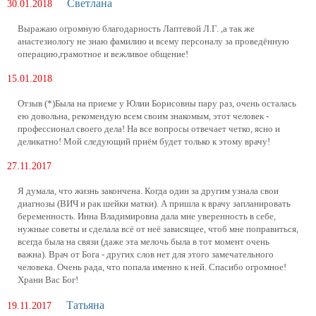
Светлана
30.01.2018
Выражаю огромную благодарность Лаптевой Л.Г. ,а так же
анастезиологу не знаю фамилию и всему персоналу за проведённую
операцию,грамотное и вежливое общение!
15.01.2018
Отзыв (*)Была на приеме у Юлии Борисовны пару раз, очень осталась
ею довольна, рекомендую всем своим знакомым, этот человек -
профессионал своего дела! На все вопросы отвечает четко, ясно и
деликатно! Мой следующий приём будет только к этому врачу!
27.11.2017
Я думала, что жизнь закончена. Когда один за другим узнала свои
диагнозы (ВИЧ и рак шейки матки). А пришла к врачу запланировать
беременность. Инна Владимировна дала мне уверенность в себе,
нужные советы и сделала всё от неё зависящее, чтоб мне поправиться,
всегда была на связи (даже эта мелочь была в тот момент очень
важна). Врач от Бога - других слов нет для этого замечательного
человека. Очень рада, что попала именно к ней. Спасибо огромное!
Храни Вас Бог!
Татьяна
19.11.2017