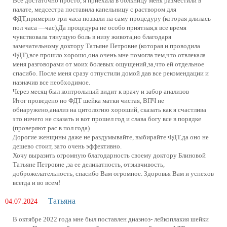
Все достаточно просто, я приехала в больницу меня разместили в
палате, медсестра поставила капельницу с раствором для
ФДТ,примерно три часа позвали на саму процедуру (которая длилась
пол часа —час).Да процедура не особо приятная,я все время
чувствовала тянущую боль в низу живота,но благодаря
замечательному доктору Татьяне Петровне (которая и проводила
ФДТ),все прошло хорошо,она очень мне помогла тем,что отвлекала
меня разговорами от моих болевых ощущений,за,что ей отдельное
спасибо. После меня сразу отпустили домой дав все рекомендации и
назначив все необходимое.
Через месяц был контрольный видит к врачу и забор анализов
Итог проведено но ФДТ шейка матки чистая, ВПЧ не
обнаружено,анализ на цитологию хороший, сказать как я счастлива
это ничего не сказать и вот прошел год и слава богу все в порядке
(проверяют рас в пол года)
Дорогие женщины даже не раздумывайте, выбирайте ФДТ,да оно не
дешево стоит, зато очень эффективно.
Хочу выразить огромную благодарность своему доктору Блиновой
Татьяне Петровне ,за ее деликатность, отзывчивость,
доброжелательность, спасибо Вам огромное. Здоровья Вам и успехов
всегда и во всем!
Татьяна
04.07.2024
В октябре 2022 года мне был поставлен диазноз- лейкоплакия шейки