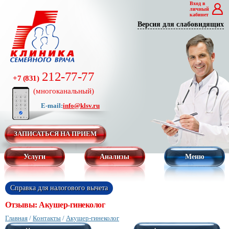
Вход в
личный
кабинет
Версия для слабовидящих
212-77-77
+7 (831)
(многоканальный)
E-mail:
info@klsv.ru
ЗАПИСАТЬСЯ НА ПРИЕМ
Услуги
Анализы
Меню
Справка для налогового вычета
Отзывы: Акушер-гинеколог
Главная
/
Контакты
/
Акушер-гинеколог