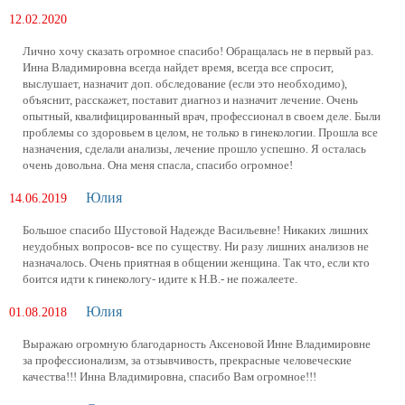
12.02.2020
Лично хочу сказать огромное спасибо! Обращалась не в первый раз.
Инна Владимировна всегда найдет время, всегда все спросит,
выслушает, назначит доп. обследование (если это необходимо),
объяснит, расскажет, поставит диагноз и назначит лечение. Очень
опытный, квалифицированный врач, профессионал в своем деле. Были
проблемы со здоровьем в целом, не только в гинекологии. Прошла все
назначения, сделали анализы, лечение прошло успешно. Я осталась
очень довольна. Она меня спасла, спасибо огромное!
Юлия
14.06.2019
Большое спасибо Шустовой Надежде Васильевне! Никаких лишних
неудобных вопросов- все по существу. Ни разу лишних анализов не
назначалось. Очень приятная в общении женщина. Так что, если кто
боится идти к гинекологу- идите к Н.В.- не пожалеете.
Юлия
01.08.2018
Выражаю огромную благодарность Аксеновой Инне Владимировне
за профессионализм, за отзывчивость, прекрасные человеческие
качества!!! Инна Владимировна, спасибо Вам огромное!!!