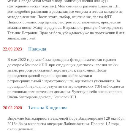
матки. Передо мной встал выбор- конизация шейки или ФДТ
(фотодинамическая терапия). Мои сомнения развеяла Блинова Т.П.,
все подробно разьяснив и рассказав все минусы и плюсы каждого из
методов лечения. После этого, выбор, конечно же, пал на ФДТ.
Никаких болевых ощущений, быстрое восстановление, прекрасные
анализы после. Живу и радуюсь. Выражаю огромную благодарность
Татьяне Петровне. Врач от бога, убеждаюсь уже на протяжении 8 лет
знакомства с ней.
Надежда
22.09.2023
В мае 2022 года мне была проведена фотодинамическая терапия
доктором Блиновой Т.П. при следующих диагнозах: эрозия шейки
матки, ретроцервикальный эндометриоз, аденомиоз. После
проведения данной терапии эрозия шейки матки и
ретроцервикальный эндометриоз ушли, аденомиоз уменьшился. За
прошедший период по результатам периодических УЗИ наблюдается
постоянная положительная динамика. Чувствую себя очень хорошо.
Очень благодарна доктору Блиновой Т.П.
Татьяна Кандикова
20.02.2020
Выражаю благодарность Земсковой Лоре Владимировне ! 29 октября
2018г. была выполнена операция Лабиопластика. Прошло 1,5 года ,
очень довольна !