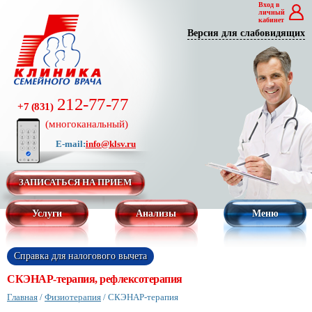
Вход в
личный
кабинет
Версия для слабовидящих
212-77-77
+7 (831)
(многоканальный)
E-mail:
info@klsv.ru
ЗАПИСАТЬСЯ НА ПРИЕМ
Услуги
Анализы
Меню
Справка для налогового вычета
СКЭНАР-терапия, рефлексотерапия
Главная
/
Физиотерапия
/
СКЭНАР-терапия