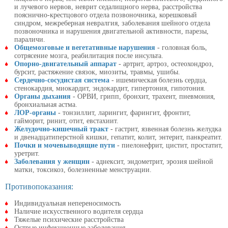
и лучевого нервов, неврит седалищного нерва, расстройства
пояснично-крестцового отдела позвоночника, корешковый
синдром, межреберная невралгия, заболевания шейного отдела
позвоночника и нарушения двигательной активности, парезы,
параличи.
Общемозговые и вегетативные нарушения
- головная боль,
сотрясение мозга, реабилитация после инсульта.
Опорно-двигательный аппарат
- артрит, артроз, остеохондроз,
бурсит, растяжение связок, миозиты, травмы, ушибы.
Сердечно-сосудистая система
- ишемическая болезнь сердца,
стенокардия, миокардит, эндокардит, гипертония, гипотония.
Органы дыхания
- ОРВИ, грипп, бронхит, трахеит, пневмония,
бронхиальная астма.
ЛОР-органы
- тонзиллит, ларингит, фарингит, фронтит,
гайморит, ринит, отит, евстахиит.
Желудочно-кишечный тракт
- гастрит, язвенная болезнь желудка
и двенадцатиперстной кишки, гепатит, колит, энтерит, панкреатит.
Почки и мочевыводящие пути
- пиелонефрит, цистит, простатит,
уретрит.
Заболевания у женщин
- аднексит, эндометрит, эрозия шейной
матки, токсикоз, болезненные менструации.
Противопоказания:
Индивидуальная непереносимость
Наличие искусственного водителя сердца
Тяжелые психические расстройства
Острые инфекционные заболевания