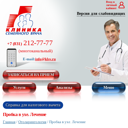
Вход в
личный
кабинет
Версия для слабовидящих
212-77-77
+7 (831)
(многоканальный)
E-mail:
info@klsv.ru
ЗАПИСАТЬСЯ НА ПРИЕМ
Услуги
Анализы
Меню
Справка для налогового вычета
Пробка в ухе. Лечение
Главная
/
Отоларингология
/
Пробка в ухе. Лечение