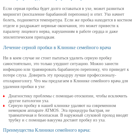
Если серная пробка будет долго оставаться в ухе, может развиться
мирингит (воспаление барабанной перепонки) и отит. Ухо начнет
болеть, поднимется температура. Если же пробка находится в костном
отделе и раздражает нервные окончания, это может привести к
параличу лицевого нерва, нарушениям в работе сердца и даже
эпилептическим припадкам.
Лечение серной пробки в Клинике семейного врача
Ни в коем случае не стоит пытаться удалить серную пробку
самостоятельно, это только ухудшит ситуацию. Можно занести
инфекцию или травмировать барабанную перепонку, что приведет к
потере слуха. Доверить эту процедуру лучше профессионалу-
отоларингологу. Что мы предлагаем в Клинике семейного врача для
удаления пробки в ухе:
Диагностику проблемы с помощью отоскопии, чтобы исключить
другие патологии уха.
Серную пробку в нашей клинике удаляют на современном
немецком аппарате ATMOS. Эта процедура быстрая, не
травматичная и безопасная. В наружный слуховой проход вводят
трубку и с помощью вакуума достают пробку из уха.
Преимущества Клиники семейного врача: