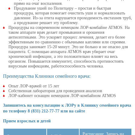
прямо на очаг воспаления.
Продувание ушей по Политцеру – простая и быстрая
процедура, которая помогает очистить уши и нормализовать
давление. Из-за отита нарушается проходимость евстахиев труб,
а продувание решает эту проблему.
Процедуры на современном немецком ЛОР-комбайне ATMOS. На
таком аппарате врач делает промывания и орошения
антисептиками. Это ускоряет процесс лечения, делает его более
эффективным по сравнению с обычными каплями или спреями.
Процедура занимает 15-20 минут. Это не больно и не опасно для
пациента. С помощью аппарата ATMOS врач убирает очаг
хронической инфекции, а это положительно влияет на весь
организм. Повышается иммунитет, способность противостоять
вирусным инфекциям, работоспособность человека.
Преимущества Клиники семейного врача:
Опыт ЛОР-врачей от 15 лет
Собственная лаборатория для проведения анализов
ЛОР-кабинет оснащен немецким ЛОР-комбайном ATMOS
Запишитесь на консультацию к ЛОРу в Клинику семейного врача
по телефону 8 (831) 212-77-77 или на сайте
Прием взрослых и детей
Расписание. Запись на