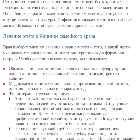
Отит опасен своими осложнениями. Это может быть хроническая
тугоухость, потеря слуха, парез лицевого нерва, воспаление кости.
Из-за близкого расположения воспаление может перекинуться во
внутричерепные структуры. Инфекция вызывает менингит и абсцесс
мозга. Возможно и общее заражение крови – сепсис.
Лечение отита в Клинике семейного врача
Врач выберет тактику лечения в зависимости о того, в какой части
уха находится воспаление, и имеет оно хроническую форму или
острую. Чтобы успешно вылечить отит, мы предлагаем:
Обследование, клинические анализы и мазок на флору прямо в
нашей клинике – у нас своя лаборатория, отоскоп, рентген-
кабинет.
Медикаментозное лечение – капли, промывания, антибиотики,
противовоспалительные препараты и т.д.
Физиотерапевтические процедуры:
Аппаратный пневмомассаж барабанной перепонки – на
перепонку воздействуют воздушным потоком. Это улучшает
кровообращение и обменные процессы в тканях, снимает
воспаление. Кроме того, пневмомассаж является
профилактической мерой против тугоухости. Воздух поступает
плавно, поэтому процесс не болезненный.
Продувание слуховой трубы через катетер с введением
лекарственных средств – через трубку ухо очищают от
жидкостей, промывают и вводят лекарство. Препарат попадает