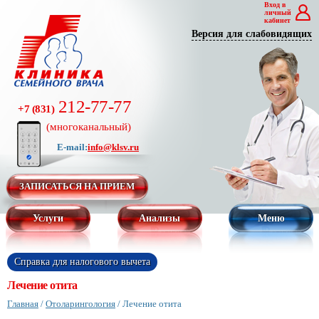
Вход в
личный
кабинет
Версия для слабовидящих
212-77-77
+7 (831)
(многоканальный)
E-mail:
info@klsv.ru
ЗАПИСАТЬСЯ НА ПРИЕМ
Услуги
Анализы
Меню
Справка для налогового вычета
Лечение отита
Главная
/
Отоларингология
/
Лечение отита