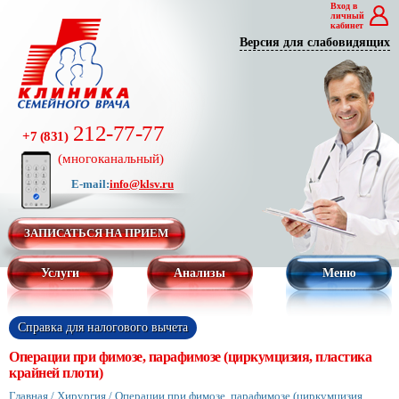
Вход в
личный
кабинет
Версия для слабовидящих
212-77-77
+7 (831)
(многоканальный)
E-mail:
info@klsv.ru
ЗАПИСАТЬСЯ НА ПРИЕМ
Услуги
Анализы
Меню
Справка для налогового вычета
Операции при фимозе, парафимозе (циркумцизия, пластика
крайней плоти)
Главная
/
Хирургия
/
Операции при фимозе, парафимозе (циркумцизия,