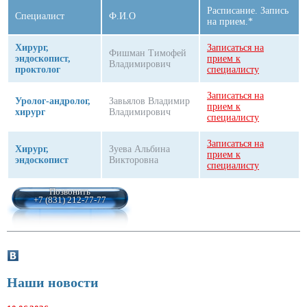
Расписание. Запись
Специалист
Ф.И.О
на прием.*
Хирург,
Записаться на
Фишман Тимофей
эндоскопист,
прием к
Владимирович
проктолог
специалисту
Записаться на
Уролог-андролог,
Завьялов Владимир
прием к
хирург
Владимирович
специалисту
Записаться на
Хирург,
Зуева Альбина
прием к
эндоскопист
Викторовна
специалисту
Позвонить
+7 (831) 212-77-77
Наши новости