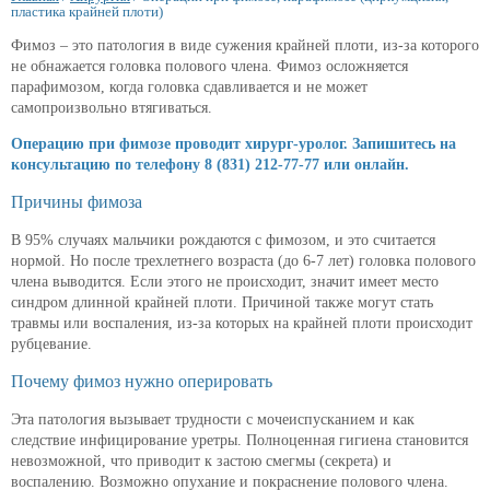
пластика крайней плоти)
Фимоз – это патология в виде сужения крайней плоти, из-за которого
не обнажается головка полового члена. Фимоз осложняется
парафимозом, когда головка сдавливается и не может
самопроизвольно втягиваться.
Операцию при фимозе проводит хирург-уролог. Запишитесь на
консультацию по телефону 8 (831) 212-77-77 или онлайн.
Причины фимоза
В 95% случаях мальчики рождаются с фимозом, и это считается
нормой. Но после трехлетнего возраста (до 6-7 лет) головка полового
члена выводится. Если этого не происходит, значит имеет место
синдром длинной крайней плоти. Причиной также могут стать
травмы или воспаления, из-за которых на крайней плоти происходит
рубцевание.
Почему фимоз нужно оперировать
Эта патология вызывает трудности с мочеиспусканием и как
следствие инфицирование уретры. Полноценная гигиена становится
невозможной, что приводит к застою смегмы (секрета) и
воспалению. Возможно опухание и покраснение полового члена.