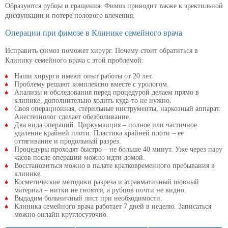
Образуются рубцы и сращения. Фимоз приводит также к эректильной
дисфункции и потере полового влечения.
Операции при фимозе в Клинике семейного врача
Исправить фимоз поможет хирург. Почему стоит обратиться в
Клинику семейного врача с этой проблемой:
Наши хирурги имеют опыт работы от 20 лет.
Проблему решают комплексно вместе с урологом.
Анализы и обследования перед процедурой делаем прямо в
клинике, дополнительно ходить куда-то не нужно.
Своя операционная, стерильные инструменты, наркозный аппарат.
Анестезиолог сделает обезболивание.
Два вида операций. Циркумзиция – полное или частичное
удаление крайней плоти. Пластика крайней плоти – ее
оттягивание и продольный разрез.
Процедуры проходят быстро – не больше 40 минут. Уже через пару
часов после операции можно идти домой.
Восстановиться можно в палате кратковременного пребывания в
клинике.
Косметические методики разреза и атравматичный шовный
материал – нитки не гноятся, а рубцов почти не видно.
Выдадим больничный лист при необходимости.
Клиника семейного врача работает 7 дней в неделю. Записаться
можно онлайн круглосуточно.