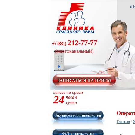
г.
212-77-77
+7 (831)
(многоканальный)
ЗАПИСАТЬСЯ НА ПРИЕМ
Запись на прием
24
часа в
сутки
Операти
Акушерство и гинекология
Главная
/
Х
ФДТ в гинекологии