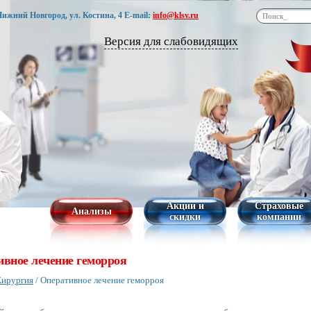
 Нижний Новгород, ул. Костина, 4
E-mail:
info@klsv.ru
Версия для слабовидящих
Акции и
Страховые
Анализы
скидки
компании
вное лечение геморроя
ирургия
/
Оперативное лечение геморроя