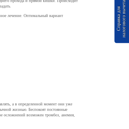
аднего прохода и прямой кишки. Происходит
а
адать.
С
п
р
а
в
к
а
д
л
я
н
а
л
о
г
о
в
о
г
о
в
ы
ч
е
т
вное лечение. Оптимальный вариант
авлять, а в определенной момент они уже
вычной жизнью. Беспокоят постоянные
стве осложнений возможен тромбоз, анемия,