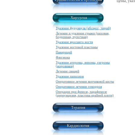
Цены, указ
Хирургия
Удаление фурункула (абсцесс, чирий)
Лечение и удаление грыжи (паховая,
бедренная, пупочная)
Удаление вросшего ногтя
Удаление ногтевой пластины
Панариций
Флегмона
Удаление атеромы, липомы, гигромы
(жировиков)
Лечение свищей
Удаление папиллом
Оперативное лечение копчиковой кисты
Оперативное лечение геморроя
Операции при фимозе, парафимозе
(циркумцизия, пластика крайней плоти)
Терапия
Кардиология