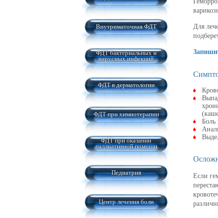
Геморро
варикоз
Внутриматочная ФДТ
Для леч
подбере
Запишит
ФДТ бактериальных и
вирусных инфекций
Симпто
ФДТ в дерматологии
Кров
Выпад
хрон
(каше
ФДТ при химиотерапии
Боль
Анал
Выде
ФДТ при оказании
паллиативной помощи
Осложн
Педиатрия
Если ге
переста
кровоте
Центр лечения боли
различн