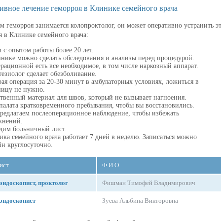
ивное лечение геморроя в Клинике семейного врача
м геморроя занимается колопроктолог, он может оперативно устранить э
я в Клинике семейного врача:
 с опытом работы более 20 лет.
инике можно сделать обследования и анализы перед процедурой.
рационной есть все необходимое, в том числе наркозный аппарат.
езиолог сделает обезболивание.
ая операция за 20-30 минут в амбулаторных условиях, ложиться в
ницу не нужно.
ственный материал для швов, который не вызывает нагноения.
палата кратковременного пребывания, чтобы вы восстановились.
редлагаем послеоперационное наблюдение, чтобы избежать
жнений.
дим больничный лист.
ка семейного врача работает 7 дней в неделю. Записаться можно
йн круглосуточно.
ист
Ф.И.О
 эндоскопист, проктолог
Фишман Тимофей Владимирович
 эндоскопист
Зуева Альбина Викторовна