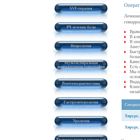
Операт
SVF-терапия
Лечение
геморро
РЧ лечение боли
Врачи
В кл
В опе
Неврология
Анест
Быстр
боль
Каче
Мультиспиральная
компьютерная томография
Есть 
Мы п
осло
Выда
Рентгенодиагностика
Клини
онла
Гастроэнтерология
Специал
Хирург,
Урология
Хирург,
Травматология и ортопедия