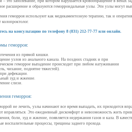
й – это заболевание, при котором нарушается кровообращение в венах з
ное расширение и образуются геморроидальные узлы. Эти узлы могут вып
ения геморроя используют как медикаментозную терапию, так и операти
т колопроктолог.
есь на консультацию по телефону 8 (831) 212-77-77 или онлайн.
мы геморроя:
отечения из прямой кишки.
ение узлов из анального канала. На поздних стадиях и при
ическом геморрое выпадение происходит при любом натуживании
ль, чихание, поднятие тяжестей).
 при дефекации.
ьный зуд и жжение.
ление слизи.
ения геморроя:
моррой не лечить, узлы начинают все время выпадать, их приходится впр
ют вправляться. Это ежедневный дискомфорт и невозможность жить при
чения, боли, зуд и жжение, появляется недержания газов и кала. В каче
ые воспалительные процессы, трещины заднего прохода.