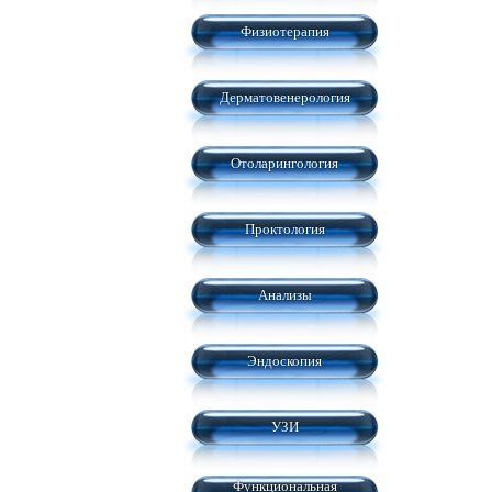
Физиотерапия
Дерматовенерология
Отоларингология
Проктология
Анализы
Эндоскопия
УЗИ
Функциональная