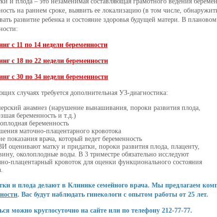
ки и плода – это незаменимая составляющая грамотного ведения беремен
ность на раннем сроке, выявить ее локализацию (в том числе, обнаружит
вать развитие ребенка и состояние здоровья будущей матери. В планово
ности:
инг с 11 по 14 недели беременности
инг с 18 по 22 недели беременности
инг с 30 по 34 недели беременности
ющих случаях требуется дополнительная УЗ-диагностика:
ерский анамнез (нарушение вынашивания, пороки развития плода,
зшая беременность и т.д.)
оплодная беременность
шения маточно-плацентарного кровотока
е показания врача, который ведет беременность
ЗИ оценивают матку и придатки, пороки развития плода, плаценту,
вину, околоплодные воды. В 3 триместре обязательно исследуют
чно-плацентарный кровоток для оценки функционального состояния
.
ки и плода делают в Клинике семейного врача. Мы предлагаем ком
ности
. Вас будут наблюдать гинекологи с опытом работы от 25 лет.
ься можно круглосуточно на сайте или по телефону 212-77-77.