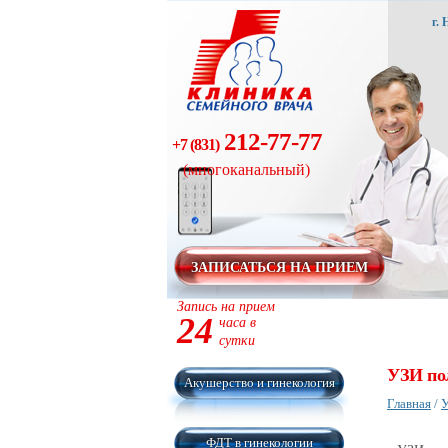
г.
212-77-77
+7 (831)
(многоканальный)
ЗАПИСАТЬСЯ НА ПРИЕМ
Запись на прием
24
часа в
сутки
УЗИ пол
Акушерство и гинекология
Главная
/
ФДТ в гинекологии