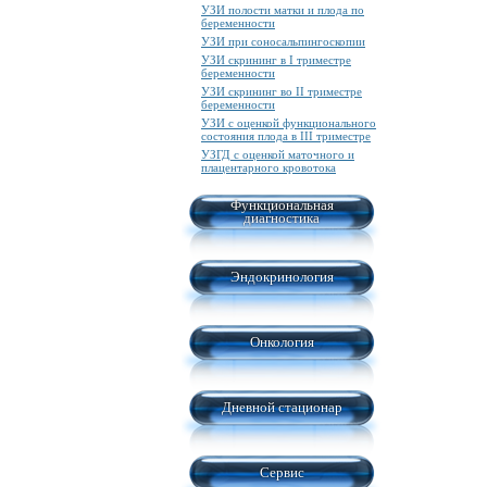
УЗИ полости матки и плода по
беременности
УЗИ при соносальпингоскопии
УЗИ скрининг в I триместре
беременности
УЗИ скрининг во II триместре
беременности
УЗИ с оценкой функционального
состояния плода в III триместре
УЗГД с оценкой маточного и
плацентарного кровотока
Функциональная
диагностика
Эндокринология
Онкология
Дневной стационар
Сервис