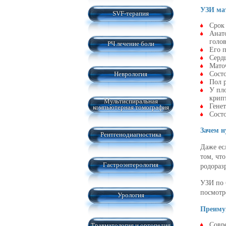
УЗИ мат
SVF-терапия
Срок
Анато
голов
РЧ лечение боли
Его 
Серд
Мато
Неврология
Сост
Пол р
У пл
крип
Мультиспиральная
Гене
компьютерная томография
Состо
Зачем н
Рентгенодиагностика
Даже ес
том, чт
Гастроэнтерология
родораз
УЗИ по 
посмотр
Урология
Преимущ
Совр
Травматология и ортопедия