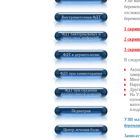
УЗИ мат
беремен
отслежи
Внутриматочная ФДТ
беремен
1 скрин
ФДТ бактериальных и
вирусных инфекций
2 скрин
3 скрин
ФДТ в дерматологии
В следу
Акуш
ФДТ при химиотерапии
замер
Мног
Нару
Други
ФДТ при оказании
паллиативной помощи
На У
пупо
мато
плода
Педиатрия
УЗИ мат
беремен
Центр лечения боли
Записат