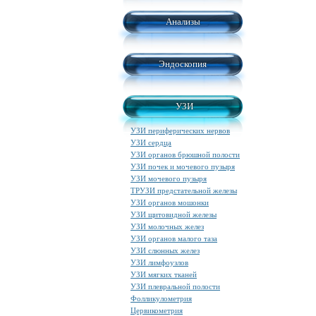
Анализы
Эндоскопия
УЗИ
УЗИ периферических нервов
УЗИ сердца
УЗИ органов брюшной полости
УЗИ почек и мочевого пузыря
УЗИ мочевого пузыря
ТРУЗИ предстательной железы
УЗИ органов мошонки
УЗИ щитовидной железы
УЗИ молочных желез
УЗИ органов малого таза
УЗИ слюнных желез
УЗИ лимфоузлов
УЗИ мягких тканей
УЗИ плевральной полости
Фолликулометрия
Цервикометрия