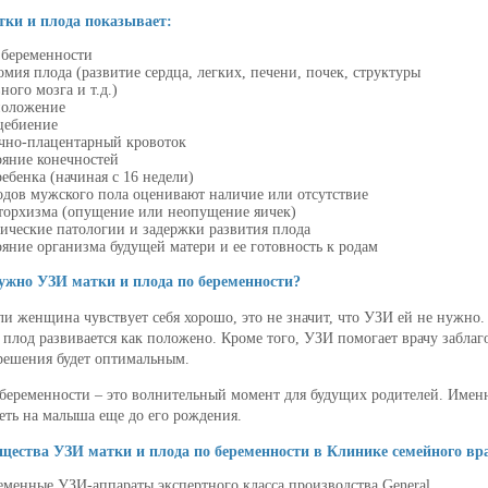
ки и плода показывает:
 беременности
мия плода (развитие сердца, легких, печени, почек, структуры
ного мозга и т.д.)
положение
цебиение
чно-плацентарный кровоток
ояние конечностей
ебенка (начиная с 16 недели)
одов мужского пола оценивают наличие или отсутствие
торхизма (опущение или неопущение яичек)
тические патологии и задержки развития плода
яние организма будущей матери и ее готовность к родам
ужно УЗИ матки и плода по беременности?
ли женщина чувствует себя хорошо, это не значит, что УЗИ ей не нужно.
о плод развивается как положено. Кроме того, УЗИ помогает врачу заблаг
решения будет оптимальным.
беременности – это волнительный момент для будущих родителей. Именн
еть на малыша еще до его рождения.
ества УЗИ матки и плода по беременности в Клинике семейного вр
еменные УЗИ-аппараты экспертного класса производства General