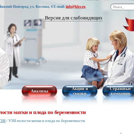
 Нижний Новгород, ул. Костина, 4
E-mail:
info@klsv.ru
Версия для слабовидящих
Акции и
Страховые
Анализы
скидки
компании
ости матки и плода по беременности
УЗИ
/
УЗИ полости матки и плода по беременности