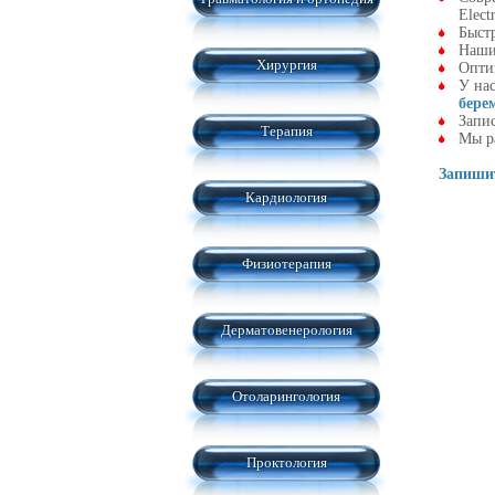
Elect
Быстр
Наши
Хирургия
Опти
У на
бере
Запис
Терапия
Мы р
Запишит
Кардиология
Физиотерапия
Дерматовенерология
Отоларингология
Проктология