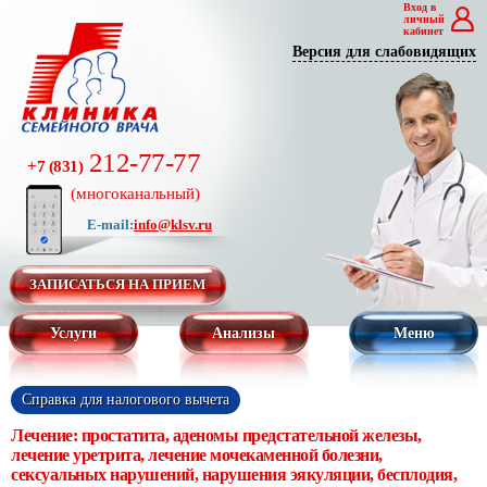
Вход в
личный
кабинет
Версия для слабовидящих
212-77-77
+7 (831)
(многоканальный)
E-mail:
info@klsv.ru
ЗАПИСАТЬСЯ НА ПРИЕМ
Услуги
Анализы
Меню
Справка для налогового вычета
Лечение: простатита, аденомы предстательной железы,
лечение уретрита, лечение мочекаменной болезни,
сексуальных нарушений, нарушения эякуляции, бесплодия,