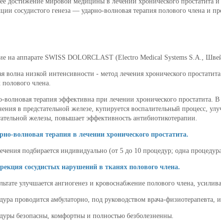
ее достижение мировой медицины в лечении хронического простатита и
ции сосудистого генеза — ударно-волновая терапия полового члена и пр
ие на аппарате SWISS DOLORCLAST (Electro Medical Systems S.A., Шве
ая волна низкой интенсивности - метод лечения хронического простатит
 полового члена.
о-волновая терапия эффективна при лечении хронического простатита. 
нения в предстательной железе, купируется воспалительный процесс, ул
тательной железы, повышает эффективность антибиотикотерапии.
арно-волновая терапия в лечении хронического простатита.
ечения подбирается индивидуально (от 5 до 10 процедур; одна процедура 
ррекция сосудистых нарушений в тканях полового члена.
льтате улучшается ангиогенез и кровоснабжение полового члена, усилива
дура проводится амбулаторно, под руководством врача-физиотерапевта, и
дуры безопасны, комфортны и полностью безболезненны.