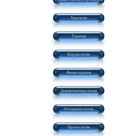
Хирургия
Терапия
Кардиология
Физиотерапия
Дерматовенерология
Отоларингология
Проктология