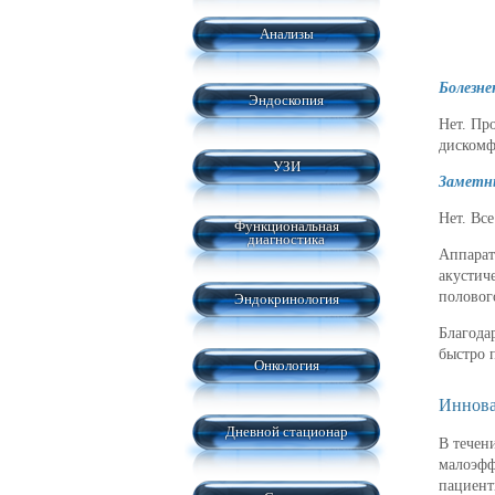
Анализы
Болезне
Эндоскопия
Нет. Пр
дискомф
УЗИ
Заметны
Нет. Вс
Функциональная
диагностика
Аппарат
акустич
половог
Эндокринология
Благода
быстро 
Онкология
Иннова
Дневной стационар
В течен
малоэфф
пациент