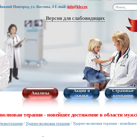
 Нижний Новгород, ул. Костина, 4
E-mail:
info@klsv.ru
Версия для слабовидящих
Акции и
Страховые
Анализы
скидки
компании
волновая терапия - новейшее достижение в области мужс
изиотерапия
/
Ударно-волновая терапия
/
Ударно-волновая терапия - новейшее