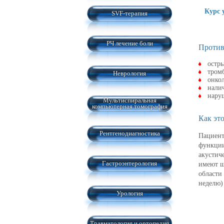
Курс 
SVF-терапия
РЧ лечение боли
Против
остр
тромб
Неврология
онко
нали
нару
Мультиспиральная
компьютерная томография
Как это
Рентгенодиагностика
Пациент
функции
акустич
Гастроэнтерология
имеют ш
области 
неделю)
Урология
Травматология и ортопедия