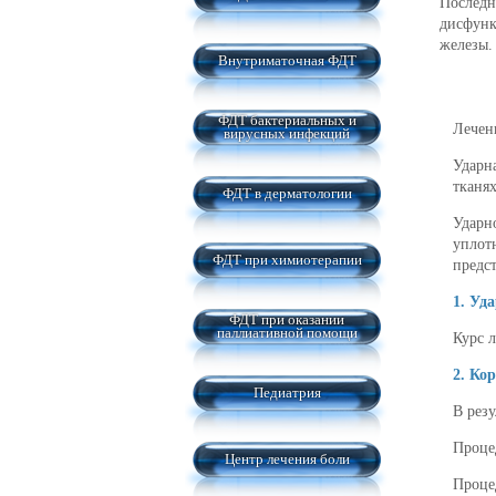
Последн
дисфунк
железы.
Внутриматочная ФДТ
ФДТ бактериальных и
Лечен
вирусных инфекций
Ударн
тканях
ФДТ в дерматологии
Ударн
уплот
ФДТ при химиотерапии
предс
1. Уд
ФДТ при оказании
паллиативной помощи
Курс л
2. Ко
Педиатрия
В резу
Проце
Центр лечения боли
Проце