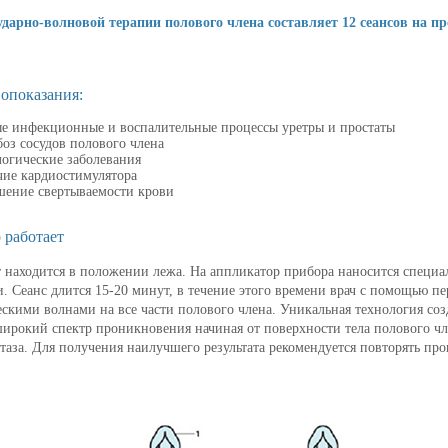
ударно-волновой терапии полового члена составляет 12 сеансов на пр
опоказания:
ые инфекционные и воспалительные процессы уретры и простаты
оз сосудов полового члена
логические заболевания
чие кардиостимулятора
шение свертываемости крови
 работает
 находится в положении лежа. На аппликатор прибора наносится специ
. Сеанс длится 15-20 минут, в течение этого времени врач с помощью п
ескими волнами на все части полового члена. Уникальная технология соз
ирокий спектр проникновения начиная от поверхности тела полового чле
таза. Для получения наилучшего результата рекомендуется повторять проц