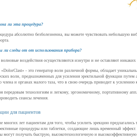
нна ли эта процедура?
оцедура абсолютно безболезненна, вы можете чувствовать небольшую виб
орта.
 ли следы от от использования прибора?
е волновые воздействия осуществляются изнутри и не оставляют никаких
 «DolorClast» - это генератор волн различной формы, обладает уникальн
еских волн, предназначенных для усиления эректильной функции путем а
о члена и органах малого таза, что в свою очередь приводит к усилению
ря передовым технологиям и легкому, эргономичному, портативному аппл
проводить сеансы лечения.
ции для пациентов
ие многих лет пациентам для того, чтобы усилить эрекцию предлагались
ективные процедуры или таблетки, создающие лишь временный эффект. Б
ы могут получать быструю, высокотехнологичную и высокоэффективную