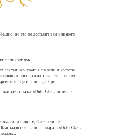
рацию, но это не доставит вам никакого
 внешних следов
ым сочетанием уровня энергии и частоты
ктивации процесса ангиогенеза в тканях
 кровотока и усилению эрекции.
икатору аппарат «DolorClast» позволяет
 только инвазивные, болезненные
лагодаря появлению аппарата «DolorClast»
 помощь.