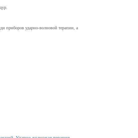
дур.
еди приборов ударно-волновой терапии, а
ъекций. Ударно-волновая терапия