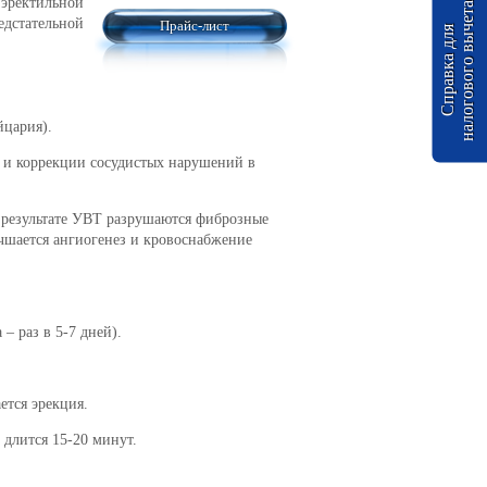
 эректильной
а
едстательной
Прайс-лист
С
п
р
а
в
к
а
д
л
я
н
а
л
о
г
о
в
о
г
о
в
ы
ч
е
т
йцария).
а и коррекции сосудистых нарушений в
В результате УВТ разрушаются фиброзные
учшается ангиогенез и кровоснабжение
– раз в 5-7 дней).
ется эрекция.
 длится 15-20 минут.