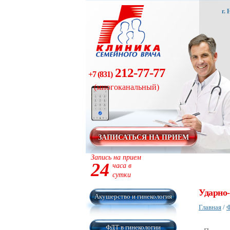
г.
212-77-77
+7 (831)
(многоканальный)
ЗАПИСАТЬСЯ НА ПРИЕМ
Запись на прием
24
часа в
сутки
Ударно-
Акушерство и гинекология
Главная
/
Ф
ФДТ в гинекологии