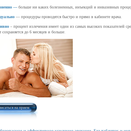
езненно —
больше ни каких болезненных, инъекций и инвазивных проце
дуально
— процедуры проводятся быстро и прямо в кабинете врача.
тивно
– процент излечения имеет один из самых высоких показателей ср
т сохраняется до 6 месяцев и больше.
писаться на прием
 безопасное и эффективное усиление эрекции. Без таблеток и ин