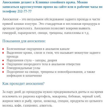
Аноскопию делают в Клинике семейного врача. Можно
записаться круглосуточно прямо на сайте или в рабочие часы по
телефону 212-77-77
Аноскопия – это визуальное обследование заднего прохода и части
прямой кишки изнутри. Это стандартная и несложная процедура в
арсенале проктолога. Аноскопия позволяет вовремя выявить
геморрой, парапроктит, свищи, трещины, папилломы и т.д.
Показания для аноскопии:
Болезненные ощущения в анальном канале
Выделение крови, слизи и гноя, что вызывает мокнутие заднего
прохода
Нарушения стула – запоры, диарея
Ощущение инородного тела в анальном отверстии
Геморроидальные узлы
Подозрение на свищи, трещины и новообразования, а также
инфекцию в кишечнике
Как проходит аноскопия?
За пару дней до процедуры нужно придерживаться диеты и на время
исключить из рациона картофель, макароны, бобовые, черный хлеб,
жирное мясо и рыбу, орехи, шоколад, специи, продукты из цельного
молока, кофе, газировку, алкоголь.