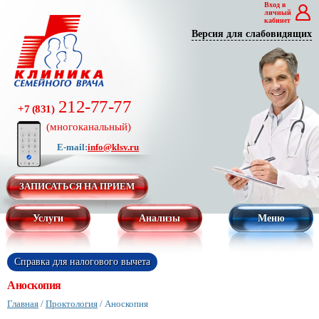
Вход в
личный
кабинет
Версия для слабовидящих
212-77-77
+7 (831)
(многоканальный)
E-mail:
info@klsv.ru
ЗАПИСАТЬСЯ НА ПРИЕМ
Услуги
Анализы
Меню
Справка для налогового вычета
Аноскопия
Главная
/
Проктология
/
Аноскопия