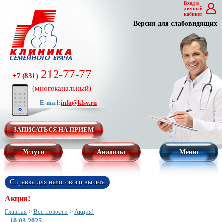
Вход в
личный
кабинет
Версия для слабовидящих
212-77-77
+7 (831)
(многоканальный)
E-mail:
info@klsv.ru
ЗАПИСАТЬСЯ НА ПРИЕМ
Услуги
Анализы
Меню
Справка для налогового вычета
Акция!
Главная
>
Все новости
>
Акция!
10.03.2025