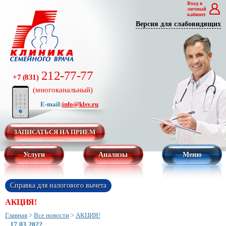
Вход в
личный
кабинет
Версия для слабовидящих
212-77-77
+7 (831)
(многоканальный)
E-mail:
info@klsv.ru
ЗАПИСАТЬСЯ НА ПРИЕМ
Услуги
Анализы
Меню
Справка для налогового вычета
АКЦИЯ!
Главная
>
Все новости
>
АКЦИЯ!
17.03.2022