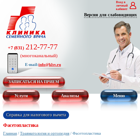
Вход в
личный
кабинет
Версия для слабовидящих
212-77-77
+7 (831)
(многоканальный)
E-mail:
info@klsv.ru
ЗАПИСАТЬСЯ НА ПРИЕМ
Услуги
Анализы
Меню
Справка для налогового вычета
Фасетопластика
Главная
/
Травматология и ортопедия
/
Фасетопластика