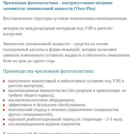
Чрескожная фасетопластика - внутрисуставное введение
заменителя синовиальной жидкости (Visco-Plus)
Восстановление структуры суставов позвоночника инновационным
методом по международным методикам под УЗИ и рентген-
контролем.
Заменители синовиальной жидкости – средства на основе
гиалуроновой кислоты в форме инъекций, которые позволяют
заменить измененную суставную жидкость и обеспечить уменьшение
боли на срок до одного года.
Преимущества чрескожной фасетопластики:
выполнение манипуляций в амбулаторных условиях под УЗИ и
рентген-контролем,
малоинвазивные вмешательства (без разрезов и кровопотери, не
требуют общего наркоза),
высокотехнологичное оборудование,
эффективное и безопасное обезболивание,
комплексный подход к лечению (привлечение специалистов
других специальностей),
короткий реабилитационный период (в стационаре – 2-3 часа),
послеоперационное ведение пациентов.
К чрескожной фасетопластике существуют ограничения: