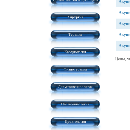
Акуше
Акуше
Хирургия
Акуше
Терапия
Акуше
Акуше
Кардиология
Цены, у
Физиотерапия
Дерматовенерология
Отоларингология
Проктология