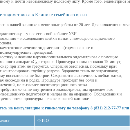
нному и почти невозможному половому акту. Кроме того, эндометриоз м
е эндометриоза в Клинике семейного врача
оги в нашей клинике имеют опыт работы от 20 лет. Для выявления и леч
иагностику – у нас есть свой кабинет УЗИ.
поскопию – исследование шейки матки с помощью специального
оскопа.
каментозное лечение эндометриоза (гормональные и
номодулирующие препараты).
ностику и лечение наружногенитального эндометриоза с помощью
еменного аппарат «Сургитрон». Процедура занимает около 15 минут,
онар при этом не требуется. Операция безопасная, поскольку врач
 контролировать глубину разреза. Здоровую ткань не затрагивают,
му восстановление быстрое. Сохраняется эластичность шейки матки,
ая необходима в родах. Процедура проходит без боли и
отечений, не вызывает послеоперационного отека.
 требуется лечение внутреннего эндометриоза, мы проведем всю
операционную подготовку и направим на операцию. Обследования и
юдения после процедуры – также в нашей клинике.
есь на консультацию к гинекологу по телефону 8 (831) 212-77-77 или
алист
Ф.И.О