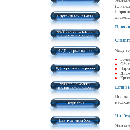
Эндомет
(слизис
Разросш
Внутриматочная ФДТ
дискомф
Причин
ФДТ бактериальных и
вирусных инфекций
Симпто
Чаще вс
ФДТ в дерматологии
Боле
Обил
ФДТ при химиотерапии
Нару
Диск
Кров
ФДТ при оказании
паллиативной помощи
Если вы
Иногда 
наблюде
Педиатрия
Что буд
Центр лечения боли
Эндомет