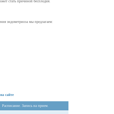
ожет стать причиной бесплодия.
ения эндометриоза мы предлагаем:
 на сайте
Расписание. Запись на прием.