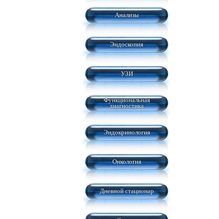
Анализы
Эндоскопия
УЗИ
Функциональная
диагностика
Эндокринология
Онкология
Дневной стационар