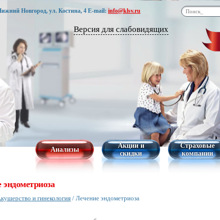
 Нижний Новгород, ул. Костина, 4
E-mail:
info@klsv.ru
Версия для слабовидящих
Акции и
Страховые
Анализы
скидки
компании
 эндометриоза
кушерство и гинекология
/
Лечение эндометриоза