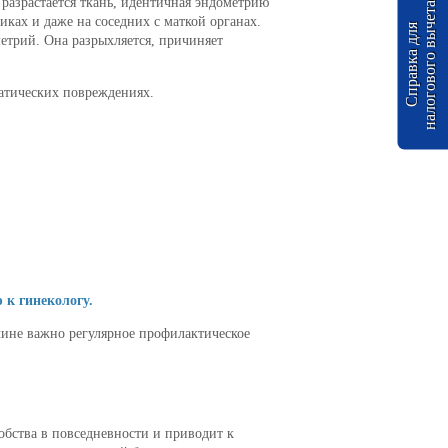
 разрастается ткань, идентичная эндометрию
а
иках и даже на соседних с маткой органах.
С
п
р
а
в
к
а
д
л
я
н
а
л
о
г
о
в
о
г
о
в
ы
ч
е
т
метрий. Она разрыхляется, причиняет
матических повреждениях.
 к гинекологу.
чине важно регулярное профилактическое
бства в повседневности и приводит к