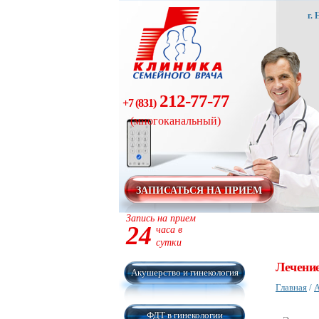
г.
212-77-77
+7 (831)
(многоканальный)
ЗАПИСАТЬСЯ НА ПРИЕМ
Запись на прием
24
часа в
сутки
Лечение
Акушерство и гинекология
Главная
/
А
ФДТ в гинекологии