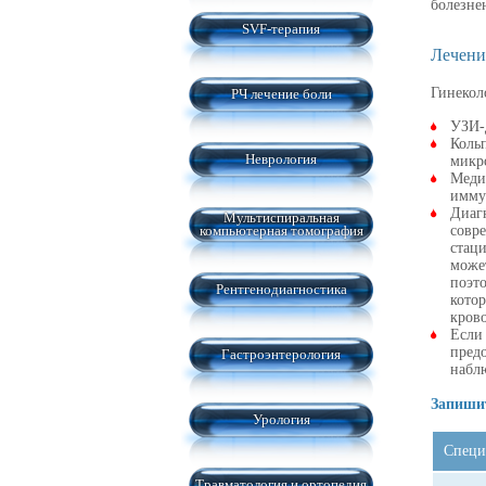
болезне
SVF-терапия
Лечени
Гинекол
РЧ лечение боли
УЗИ-д
Коль
Неврология
микр
Меди
имму
Диаг
Мультиспиральная
компьютерная томография
совр
стаци
может
поэто
Рентгенодиагностика
котор
кров
Если
пред
Гастроэнтерология
набл
Запишит
Урология
Специ
Травматология и ортопедия