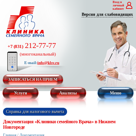
Вход в
личный
кабинет
Версия для слабовидящих
212-77-77
+7 (831)
(многоканальный)
E-mail:
info@klsv.ru
ЗАПИСАТЬСЯ НА ПРИЕМ
Услуги
Анализы
Меню
Справка для налогового вычета
Документация «Клиники семейного Врача» в Нижнем
Новгороде
Главная
/
Документация