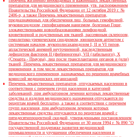
Перечень жизненно необходимых и важнейших лекарственных
препаратов для медицинского применения, утв. распоряжением
Правительства Российской Федерации от 12 октября 2019 г. №
2406-р, а также Перечень лекарственных препаратов,
предназначенных для обеспечения лиц, больных гемофилией,
муковисцидозом, гипофизарным нанизмом, болезнью Гоше,
злокачественными новообразованиями лимфоидной,
кроветворной и родственных им тканей, рассеянным склерозом,
гемолитико-уремическим синдромом, юношеским артритом с
системным началом, мукополисахаридозом I, II и VI типов,
апластической анемией неуточненной, наследственным
дефицитом факторов II (фибриногена), VII (лабильного), X
(Стюарта - Прауэра), лиц после трансплантации органов и (или)
тканей, Перечень лекарственных препаратов для медицинского
применения, в том числе лекарственных препаратов для
медицинского применения, назначаемых по решению врачебных
комиссий медицинских организаций
Перечень лекарственных препаратов, отпускаемых населению в
соответствии с перечнем групп населения и категорий
заболеваний, при амбулаторном лечении которых лекарственные
средства и изделия медицинского назначения отпускаются по
рецептам врачей бесплатно, а также в соответствии с перечнем
групп населения, при амбулаторном лечении которых
лекарственные средства отпускаются по рецептам врачей с
пятидесятипроцентной скидкой, утвержденными постановлением
Правительства Российской Федерации от 30 июля 1994 г. № 890 "О
государственной поддержке развития медицинской
промышленности и улучшении обеспечения населения и